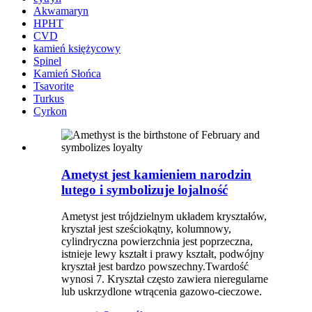
Akwamaryn
HPHT
CVD
kamień księżycowy
Spinel
Kamień Słońca
Tsavorite
Turkus
Cyrkon
Ametyst jest kamieniem narodzin
lutego i symbolizuje lojalność
Ametyst jest trójdzielnym układem kryształów,
kryształ jest sześciokątny, kolumnowy,
cylindryczna powierzchnia jest poprzeczna,
istnieje lewy kształt i prawy kształt, podwójny
kryształ jest bardzo powszechny.Twardość
wynosi 7. Kryształ często zawiera nieregularne
lub uskrzydlone wtrącenia gazowo-cieczowe.