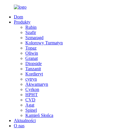
Dom
Produkty
Rubin
Szafir
Szmaragd
Kolorowy Turmatyn
Topaz
Oliwin
Granat
Diopside
Tanzanit
Kordieryt
cytryn
Akwamaryn
Cyrkon
HPHT
CVD
Agat
Spinel
Kamień Słońca
Aktualności
O nas