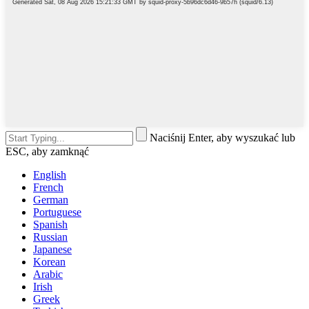
Naciśnij Enter, aby wyszukać lub
ESC, aby zamknąć
English
French
German
Portuguese
Spanish
Russian
Japanese
Korean
Arabic
Irish
Greek