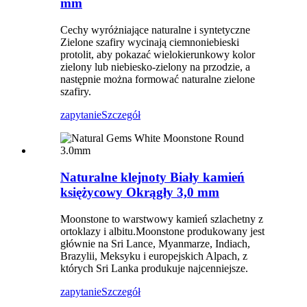
mm
Cechy wyróżniające naturalne i syntetyczne
Zielone szafiry wycinają ciemnoniebieski
protolit, aby pokazać wielokierunkowy kolor
zielony lub niebiesko-zielony na przodzie, a
następnie można formować naturalne zielone
szafiry.
zapytanie
Szczegół
Naturalne klejnoty Biały kamień
księżycowy Okrągły 3,0 mm
Moonstone to warstwowy kamień szlachetny z
ortoklazy i albitu.Moonstone produkowany jest
głównie na Sri Lance, Myanmarze, Indiach,
Brazylii, Meksyku i europejskich Alpach, z
których Sri Lanka produkuje najcenniejsze.
zapytanie
Szczegół