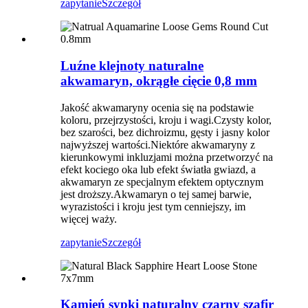
zapytanie
Szczegół
Luźne klejnoty naturalne
akwamaryn, okrągłe cięcie 0,8 mm
Jakość akwamaryny ocenia się na podstawie
koloru, przejrzystości, kroju i wagi.Czysty kolor,
bez szarości, bez dichroizmu, gęsty i jasny kolor
najwyższej wartości.Niektóre akwamaryny z
kierunkowymi inkluzjami można przetworzyć na
efekt kociego oka lub efekt światła gwiazd, a
akwamaryn ze specjalnym efektem optycznym
jest droższy.Akwamaryn o tej samej barwie,
wyrazistości i kroju jest tym cenniejszy, im
więcej waży.
zapytanie
Szczegół
Kamień sypki naturalny czarny szafir