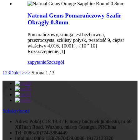
Natrual Gems Pomarańczowy Szafir
Okrągły 0.8mm
Pomarańczowy, smuga jest bezbarwna,
przezroczysta, szklisty połysk, twardość 9, ciężar
właściwy 4,016, {0001}, {10 ˉ 10}
Rozszczepienie.[1]
zapytanie
Szczegół
1
2
3
Dalej >
>>
Strona 1 / 3
Subskrybenci
Adres:
Pokój C18-19,3 / F, nowy budynek jubilerski, nr 68
XiHuan Road, Wuzhou, miasto Guangxi, PRChina
Tel:
0086-(0)774-3884449
Infolinia:
0086-13367870429,0086-19172123320