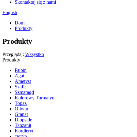
Skontaktuj się z nami
English
Dom
Produkty
Produkty
Przeglądaj:
Wszystko
Produkty
Rubin
Agat
Ametyst
Szafir
Szmaragd
Kolorowy Turmatyn
Topaz
Oliwin
Granat
Diopside
Tanzanit
Kordieryt
cytryn