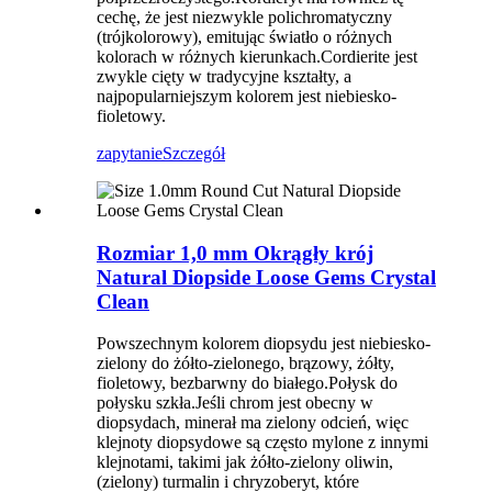
cechę, że jest niezwykle polichromatyczny
(trójkolorowy), emitując światło o różnych
kolorach w różnych kierunkach.Cordierite jest
zwykle cięty w tradycyjne kształty, a
najpopularniejszym kolorem jest niebiesko-
fioletowy.
zapytanie
Szczegół
Rozmiar 1,0 mm Okrągły krój
Natural Diopside Loose Gems Crystal
Clean
Powszechnym kolorem diopsydu jest niebiesko-
zielony do żółto-zielonego, brązowy, żółty,
fioletowy, bezbarwny do białego.Połysk do
połysku szkła.Jeśli chrom jest obecny w
diopsydach, minerał ma zielony odcień, więc
klejnoty diopsydowe są często mylone z innymi
klejnotami, takimi jak żółto-zielony oliwin,
(zielony) turmalin i chryzoberyt, które