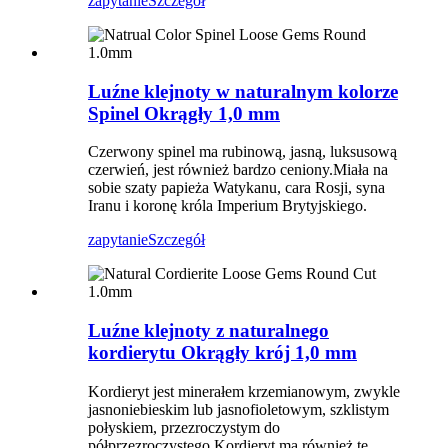
zapytanie
Szczegół
Luźne klejnoty w naturalnym kolorze
Spinel Okrągły 1,0 mm
Czerwony spinel ma rubinową, jasną, luksusową
czerwień, jest również bardzo ceniony.Miała na
sobie szaty papieża Watykanu, cara Rosji, syna
Iranu i koronę króla Imperium Brytyjskiego.
zapytanie
Szczegół
Luźne klejnoty z naturalnego
kordierytu Okrągły krój 1,0 mm
Kordieryt jest minerałem krzemianowym, zwykle
jasnoniebieskim lub jasnofioletowym, szklistym
połyskiem, przezroczystym do
półprzezroczystego.Kordieryt ma również tę